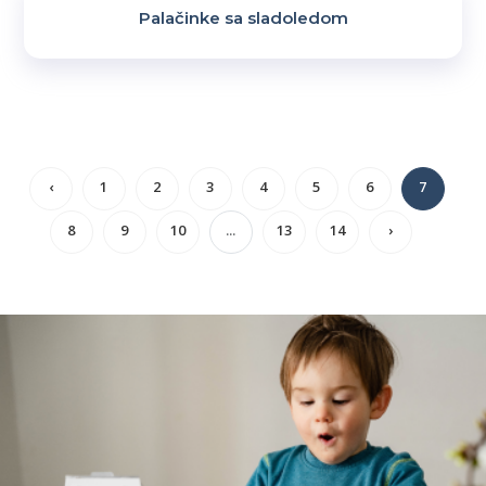
Palačinke sa sladoledom
‹
1
2
3
4
5
6
7
8
9
10
...
13
14
›