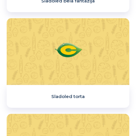
Sladoled bela fantazija
Sladoled torta