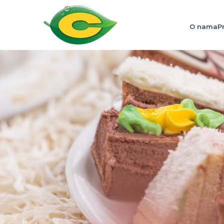
O nama
P