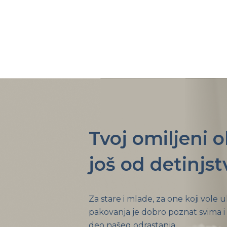
Tvoj omiljeni 
još od detinjst
Za stare i mlade, za one koji vole 
pakovanja je dobro poznat svima i
deo našeg odrastanja.