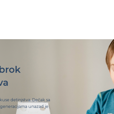
obrok
va
ukuse detinjstva. Dečak sa
 generacijama unazad je