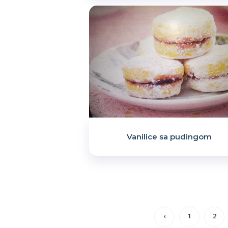
Vanilice sa pudingom
‹
1
2