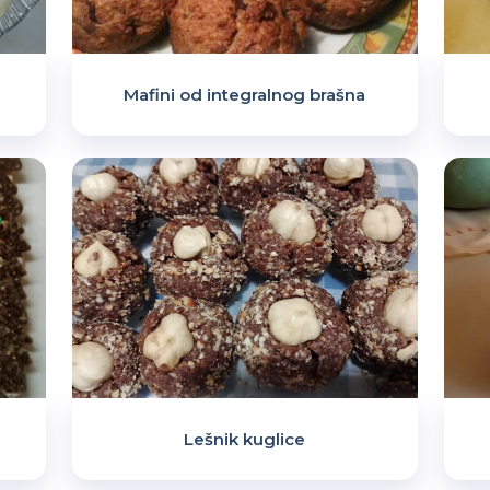
Mafini od integralnog brašna
Lešnik kuglice