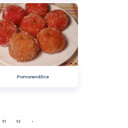
Pomorandžice
51
52
›