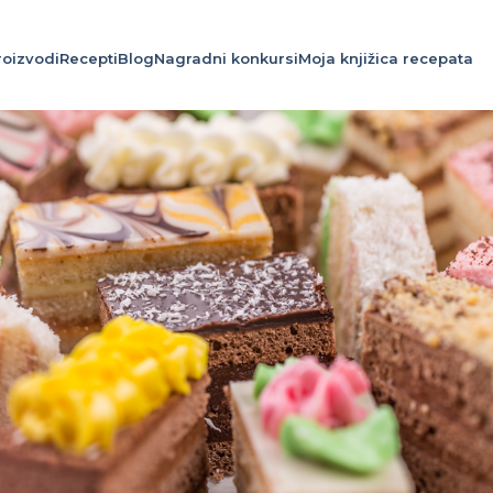
roizvodi
Recepti
Blog
Nagradni konkursi
Moja knjižica recepata