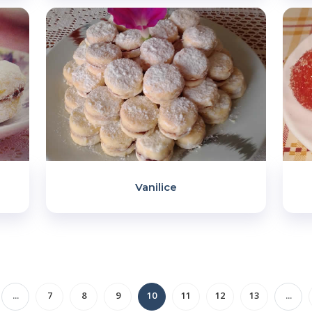
Vanilice
...
7
8
9
10
11
12
13
...