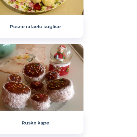
Posne rafaelo kuglice
Ruske kape