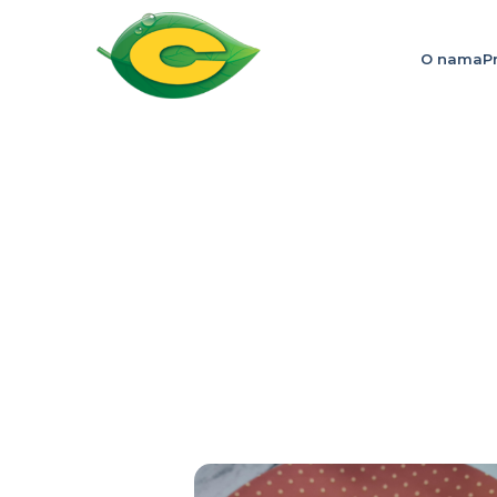
O nama
P