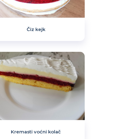
Čiz kejk
Kremasti voćni kolač