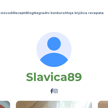
roizvodi
Recepti
Blog
Nagradni konkursi
Moja knjižica recepata
Slavica89