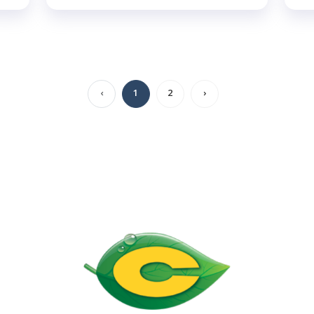
‹
1
2
›