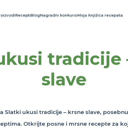
roizvodi
Recepti
Blog
Nagradni konkursi
Moja knjižica recepata
ukusi tradicije
slave
la
Slatki
ukusi
tradicije
–
krsne
slave,
posebn
ceptima
.
Otkrijte
posne
i
mrsne
recepte
za
ko