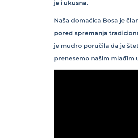
je
i
ukusna
.
Naša
domaćica
Bosa je
čla
pored
spremanja
tradicion
je
mudro
poručila
da je
šte
prenesemo
našim
mlađim