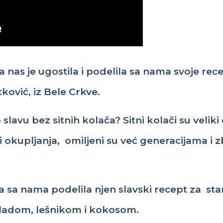
a
nas
je
ugostila
i
podelila
sa
nama
svoje
rec
tković
,
iz
Bele
Crkve
.
o
slavu
bez
sitnih
kolača
?
Sitni
kolači
su
veliki
i
okupljanja
,
omiljeni
su
već
generacijama
i
z
ja
sa
nama
podelila
njen
slavski
recept
za
sta
l
adom
,
leš
ni
kom
i
ko
k
o
s
om
.