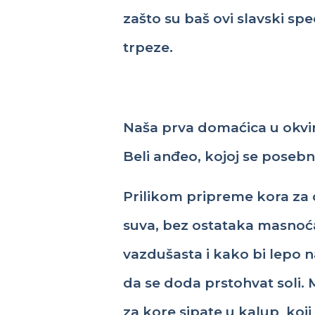
zašto
su
baš
ovi
slavski
spec
trpeze
.
Naša
prva
d
omaćica
u
okvi
Beli
anđeo
,
koj
oj
se
poseb
Prilikom pripreme kora za 
suva, bez ostataka masnoća 
vazdušasta i kako bi lepo 
da se doda prstohvat soli.
M
za kore
s
ipate
u
kalup
koji