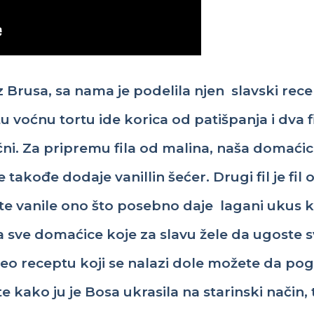
z
Brusa,
sa
nama
je
podelila
njen
slavski
rece
tu
voćnu
tortu
ide
korica
od
patišpanja
i
dva
f
ćni
.
Za
pripremu
fila od
malina
,
naša
domaćic
se
takođe
dodaje
vanillin
šećer
. Drugi fil je fil
te
vanile
ono
što
posebno
daje
lagani
ukus k
a
sve
domaćice
k
oje
za
slav
u
žele
da
ugoste
s
deo
receptu
koji se
nalazi
dole
možete
da
pog
te
kako
ju
je Bosa
ukrasila
na
starinski
način
,