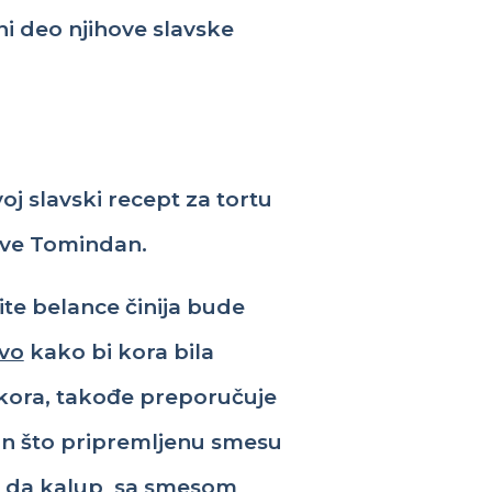
ni
de
o
njihove
sl
avske
voj
slavski
recept
za
tortu
ave
Tomindan
.
te belance činija bude
ivo
kako bi kora bila
 kora, takođe preporučuje
n što
pripremljenu
smes
u
e da
kalup
sa smesom