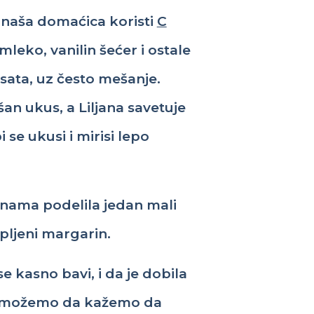
naša
domaćica
koristi
C
mleko
,
vanilin
šećer
i
ostale
sata
,
uz
često
mešanje
.
šan
ukus, a Liljana
savetuje
i se
ukusi
i
mirisi
lepo
nama
podelila
jedan
mali
pljeni
margarin.
se
kasno
bavi
,
i
da je
dobila
možemo
da
kažemo
da