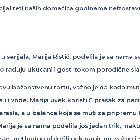
ijaliteti
naših
domaćica
godin
a
ma
neizo
s
tav
ru
serijala
,
Marija Ristić
,
podelila
je
sa
nama
s
no
raduj
u
ukućan
i
i
gost
i
tokom
porodičn
e
sl
ovu božanstvenu tortu, važno je da kada muti
ili vode. Marija uvek koristi
C prašak za pec
narasla, a u belance koje se muti za pripremu
arija je sa nama podelila još jedan trik,
nako
 ste prethodno
oblož
ili
pek
papirom
,
važno j