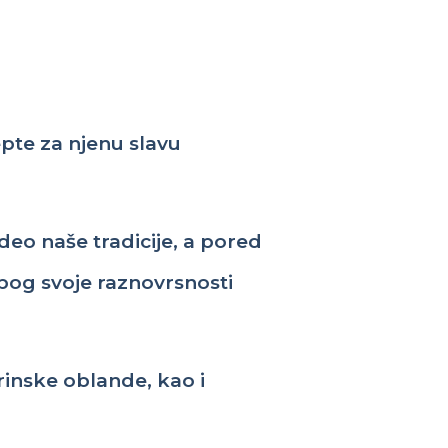
epte
za
njenu
slavu
deo
naše
tradicije
, a pored
bog
svoje
raznovrsnosti
rinske
oblande
,
kao
i