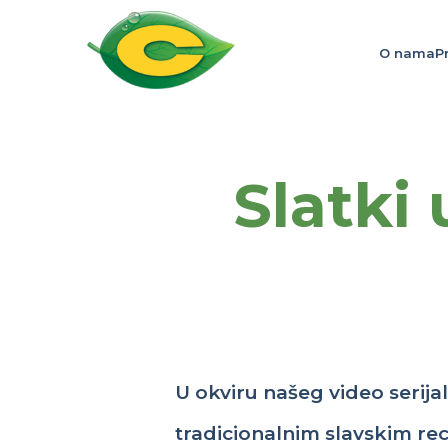
O nama
P
Slatki 
U
okviru
našeg
video
serija
tradicionalnim
slavskim
re