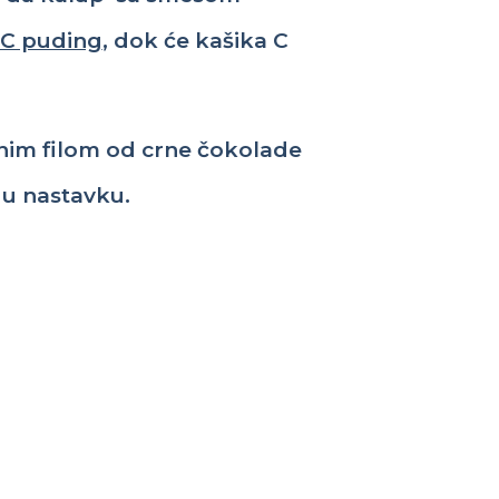
C puding
, dok će kašika
C
dnim filom od crne čokolade
 u nastavku.