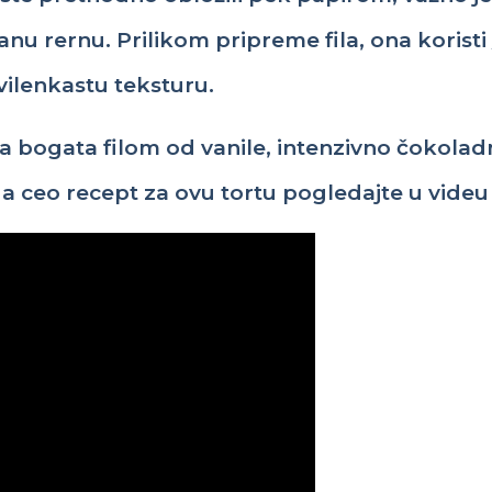
anu rernu.
Prilikom pripreme fila, ona koristi
vilenkastu teksturu.
ta
bogata fi
lom od vanile, intenzivno čokola
a ceo recept za ovu tortu pogledajte u videu