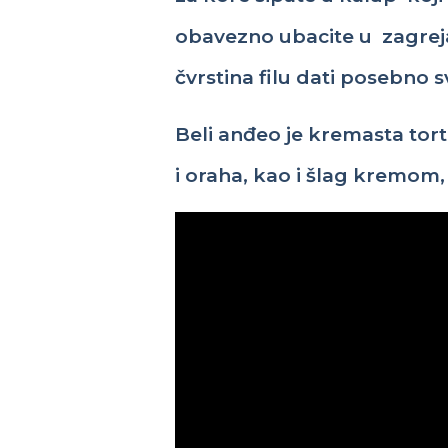
obavezno
ubaci
te
u
zagrej
čvrstina
filu dati posebno s
Beli anđeo
je kremasta tor
i oraha,
kao i šlag kremom, 