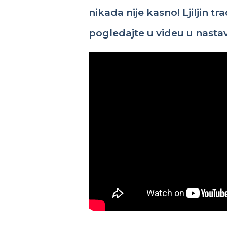
nikada
nije
kasno
!
Ljiljin
tra
pogledajte
u
videu
u
nasta