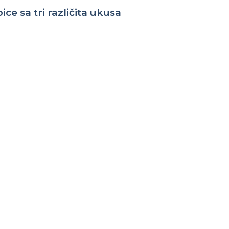
ice
sa
tri
različita
ukusa