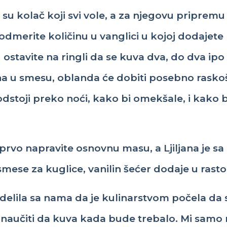
su
kolač
koji
svi
vole, a za
njegovu
pripremu
odmerite
količinu
u
vanglici
u
kojoj
dodajete
u
ostavite
na
ringli
da se
kuva
dva
, do
dva
ipo
ha
u
smesu
,
oblanda
će
dobiti
posebno
rasko
odstoji
preko
noći
,
kako
bi
omekšale
,
i
kako
b
prvo
napravite
osnovnu
masu
, a Ljiljana je
sa
smese
za
kuglice
,
vanilin
šećer
dodaje
u
rasto
delila
sa
nama
da je
kulinarstvom
počela
da 
naučiti
da
kuva
kada
bude
trebalo
. Mi
samo