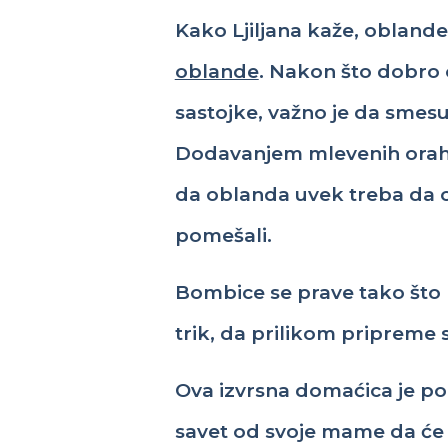
Kako Ljiljana
kaže
,
oblande
oblande
.
Nakon
što
dobro
sastojke
,
važno
je da
smes
Dodavanjem
mlevenih
ora
da
oblanda
uvek
treba
da
pomešali
.
Bombice
se
prave
tako
što
trik
, da
prilikom
pripreme
Ova
izvrsna
domaćica
je
po
savet
od
svoje
mame
da
će