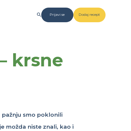
Prijavi se
Dodaj recept
 – krsne
u
pažnju
smo
poklonili
je
možda
niste
znali
,
kao
i