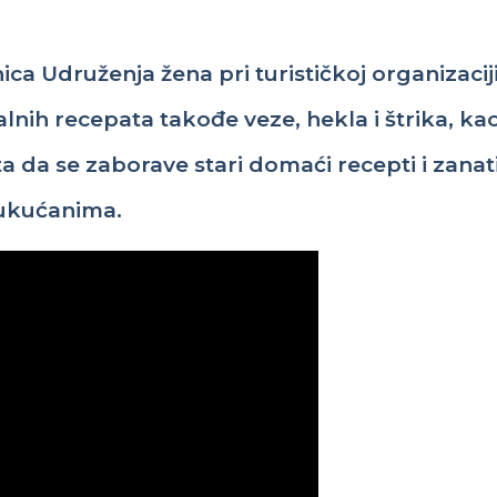
nica
Udruženja
žena
pri
turističkoj
organizacij
alnih
recepata
takođe
veze
,
hekla
i
štrika
,
ka
ta
da se
zaborave
stari
domaći
recepti
i
zanat
ukućanima
.