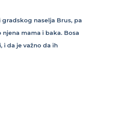
i
gradskog
naselja
Brus, pa
o
njena
mama
i
baka. Bosa
i
,
i
da je
važno
da
ih