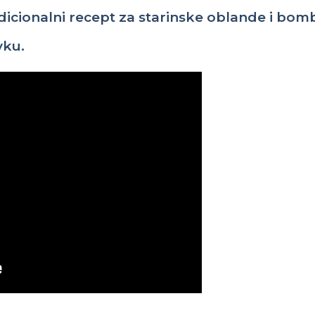
dicionalni
recept
za
starinske
oblande
i
bomb
vku
.