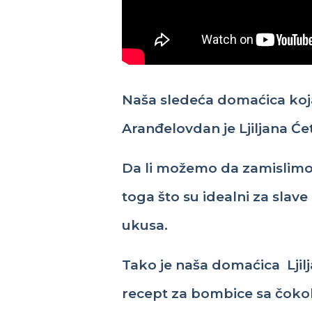
Naša
sledeća
domaćica
koj
Aranđelovdan
je Ljiljana
Će
Da li
možemo
da
zamislim
toga
što
su
idealni
za slave
ukusa
.
Tako
je
naša
domaćica
Ljil
recept
za
bombic
e
s
a
čo
ko