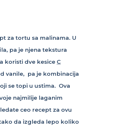
pt
za
tortu
sa
malinama
. U
ila, pa je
njena
tekstura
a
koristi
dve
kesice
C
od
vanile
,
pa je
kombinacija
oji se
topi
u
ustima
.
Ova
voje
najmilije
laganim
ledate
ceo
recept
za
ovu
tako
da
izgleda
lepo
koliko