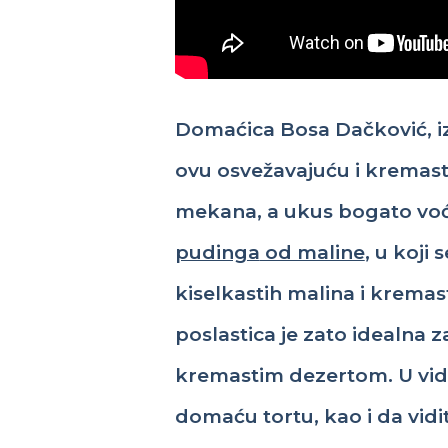
Domaćica
Bosa
Dačković
,
i
ovu
osvežavajuću
i
kremas
mekana
, a ukus
bogato
vo
pudinga
od maline
, u koji 
kiselkastih
malina
i
kremas
poslastic
a
je
zato
idealna
z
kremastim
dezertom
.
U vi
domaću
tortu
,
kao
i
da
vidi