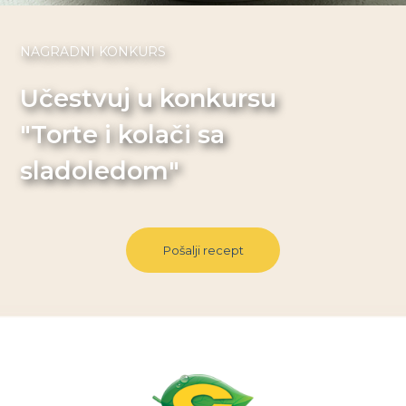
NAGRADNI KONKURS
Učestvuj u konkursu
"Torte i kolači sa
sladoledom"
Pošalji recept