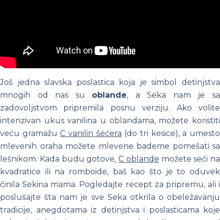
Još jedna slavska poslastica koja je simbol detinjstva
mnogih od nas su
oblande
, a Seka nam je s
zadovoljstvom pripremila posnu verziju. Ako volite
intenzivan ukus vanilina u oblandama, možete koristiti
veću gramažu
C vanilin šećera
(do tri kesice), a u
mest
mlevenih oraha možete mlevene bademe pomešati sa
lešnikom.
Kada budu gotove,
C oblande
možete seći na
kvadratiće ili na romboide, baš kao što je to oduvek
činila Sekina mama. Pogledajte recept za pripremu, ali i
poslušajte šta nam je sve Seka otkrila o obeležavanju
tradicije, anegdotama iz detinjstva i poslasticama koje