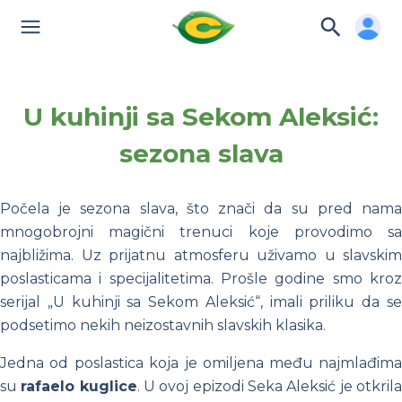
U kuhinji sa Sekom Aleksić:
sezona slava
Počela je
sezona slava
, što znači da su pred nam
mnogobrojni magični trenuci koje provodimo sa
najbližima. Uz prijatnu atmosferu uživamo u slavskim
poslasticama i specijalitetima. Prošle godine smo kroz
serijal „U kuhinji sa Sekom Aleksić“, imali priliku da se
podsetimo nekih neizostavnih slavskih klasika.
Jedna od
poslastica koja je omiljena među najmlađim
su
rafaelo kuglice
. U ovoj epizodi Seka Aleksić je otkril