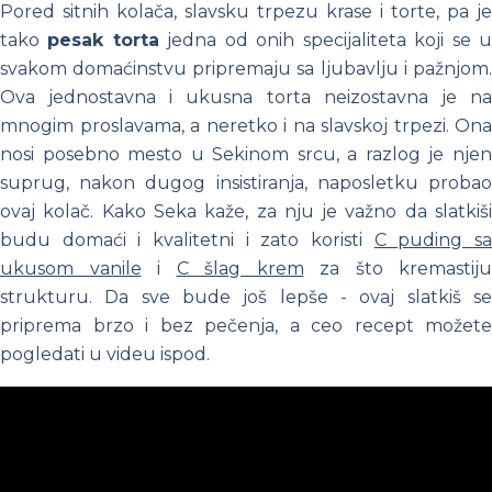
Pored sitnih kolača, slavsku trpezu krase i torte, pa je
tako
pesak torta
jedna od onih specijaliteta koji se 
svakom domaćinstvu pripremaju sa ljubavlju i pažnjom.
Ova jednostavna i ukusna torta neizostavna je na
mnogim proslavama, a neretko i na slavskoj trpezi. Ona
nosi posebno mesto u Sekinom srcu, a razlog je njen
suprug, nakon dugog insistiranja, naposletku probao
ovaj kolač. Kako Seka kaže, za nju je važno da slatkiši
budu domaći i kvalitetni i zato koristi
C puding s
ukusom vanile
i
C šlag krem
za što kremastiju
strukturu. Da sve bude još lepše - ovaj slatkiš se
priprema brzo i bez pečenja, a ceo recept možete
pogledati u videu ispod.