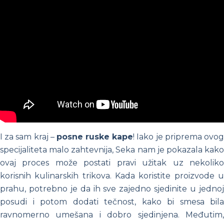
I za sam kraj –
posne ruske kape
! Iako je priprema ovo
specijaliteta malo zahtevnija, Seka nam je pokazala kako
ovaj proces može postati pravi užitak uz nekoliko
korisnih kulinarskih trikova.
Kada koristite proizvode u
prahu, potrebno je da ih sve zajedno sjedinite u jednoj
posudi i potom dodati tečnost, kako bi smesa bila
ravnomerno umešana i dobro sjedinjena. Međutim,