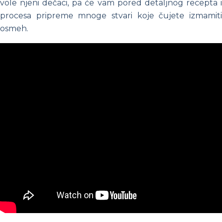
vole njeni dečaci, pa će vam pored detaljnog recepta i
procesa pripreme mnoge stvari koje čujete izmamiti
osmeh.