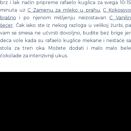
brz i lak način pripreme rafaelo kuglica za svega 10-15
minuta uz
C Zamenu za mleko u prahu
,
C Kokosov
brašno
i po njenom mišljenju neizostavan
C Vanili
šećer
. Čak iako ste iz nekog razloga u velikoj žurbi, pa
vam se smesa ne učvrsti dovoljno, budite bez brige jer
deca vole kada su rafaelo kuglice mekane i nestaće sa
stola za tren oka. Možete dodati i malo malo bele
čokolade za intenzivniji ukus.