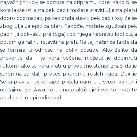
najvažniji trikovi se odnose na pripremu kore. Kako bi se
kora lakše izlila na pek papir možete staviti ulje na pleh i
dobro podmazati, pa tek onda staviti pek papir koji će se
zbog ulja zalepiti za pleh. Takođe, možete zgužvati pek
papir (ili pokvasiti pre toga) i od njega napraviti lopticu, a
potom ga raširiti i staviti na pleh. Na taj način će lakše da
se formira u odnosu na oblik posude. Ako želite da
proverite da li je kora pečena, možete je dodirnuti
rukom i ako se kora vrati u prvobitno stanje, znači da je
spremna za dalji proces pripreme ruskih kapa. Dok je
Seka pravila ruske kape, pričala nam je o svojoj karijeri i
običajima za slavu koje ona praktikuje i sve to možete
pogledati u epizodi ispod.