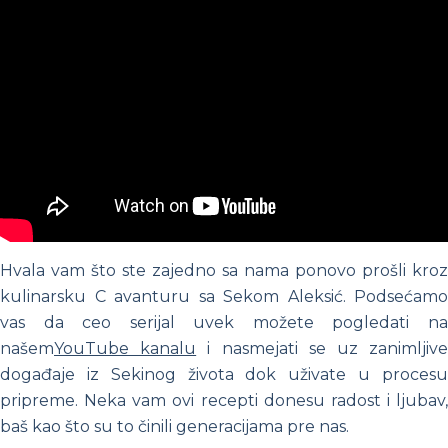
Hvala vam što ste zajedno sa nama ponovo prošli kroz
kulinarsku C avanturu sa Sekom Aleksić. Podsećamo
vas da ceo serijal uvek možete pogledati na
našem
YouTube kanalu
i nasmejati se uz zanimljiv
događaje iz Sekinog života dok uživate u procesu
pripreme.
Neka vam ovi recepti donesu radost i ljubav,
baš kao što su to činili generacijama pre nas.