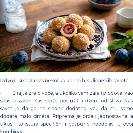
Izdvojili smo za vas nekoliko korisnih kulinarskih saveta:
·
Birajte zrelo voće, a ukoliko vam zafali plodova, ka
spas u zadnji čas može poslužiti i džem od šljiva. Naš
savet je da ga ne sladite dodatno, već da mu samo
dodate malo cimeta. Priprema je brza i jednostavna, a
ukus i tekstura specifični i potpuno neodoljivi u ovoj
kombinaciji