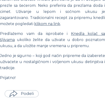
prezle sa šećerom. Neko preferira da prezlama doda i
cimet. Uživanje u lepom i sočnom ukusu je
zagarantovano. Tradicionalni recept za pripremu knedli
možete pogledati
klikom na link
.
Predlažemo vam da isprobate i
Knedla kolač s
šljivama
ukoliko želite da uživate u dobro poznatom
ukusu, a da uložite manje vremena u pripremu.
Jedno je sigurno – koji god način pripreme da izaberete
uživaćete u nostalgičnom i voljenom ukusu detinjstva i
tradicije.
Prijatno!
Podeli