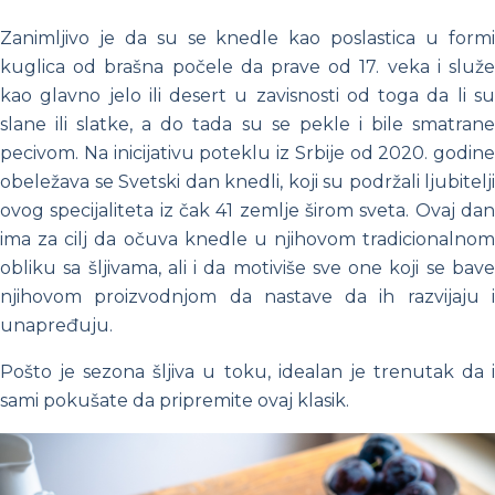
Zanimljivo je da su se knedle kao poslastica u formi
kuglica od brašna počele da prave od 17. veka i služe
kao glavno jelo ili desert u zavisnosti od toga da li su
slane ili slatke, a do tada su se pekle i bile smatrane
pecivom. Na inicijativu poteklu iz Srbije od 2020. godine
obeležava se Svetski dan knedli, koji su podržali ljubitelji
ovog specijaliteta iz čak 41 zemlje širom sveta. Ovaj dan
ima za cilj da očuva knedle u njihovom tradicionalnom
obliku sa šljivama, ali i da motiviše sve one koji se bave
njihovom proizvodnjom da nastave da ih razvijaju i
unapređuju.
Pošto je sezona šljiva u toku, idealan je trenutak da i
sami pokušate da pripremite ovaj klasik.