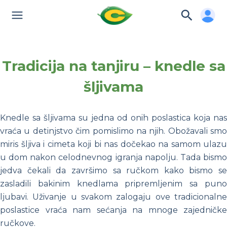
Tradicija na tanjiru – knedle sa
šljivama
Knedle sa šljivama su jedna od onih poslastica koja nas
vraća u detinjstvo čim pomislimo na njih. Obožavali smo
miris šljiva i cimeta koji bi nas dočekao na samom ulazu
u dom nakon celodnevnog igranja napolju. Tada bismo
jedva čekali da završimo sa ručkom kako bismo se
zasladili bakinim knedlama pripremljenim sa puno
ljubavi. Uživanje u svakom zalogaju ove tradicionalne
poslastice vraća nam sećanja na mnoge zajedničke
ručkove.