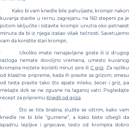
·
Kako bi vam knedle bile pahuljaste, krompir nakon
kuvanja stavite u rernu zagrejanu na 160 stepeni pa je
potom isključite i ostavite krompir unutra oko petnaest
minuta da bi iz njega izašao višak tečnosti. Savetujemo
vam da koristite stari krompir,
·
Ukoliko imate nenajavljene goste ili iz drugo
razloga nemate dovoljno vremena, umesto kuvanog
krompira možete koristiti minut pire ili
C griz
. Za razlik
od klasične pripreme, kada ih pravite sa grizom, smesu
od testa pravite tako što sipate mleko, šećer i griz, pa
mešajte dok se ne zgusne na laganoj vatri. Pogledajte
recept za pripremu
Knedli od griza
.
·
Što se tiče brašna, služite se oštrim, kako vam
knedle ne bi bile “gumene”, a kako biste izbegli da
ispadnu lepljive i gnjecave, testo od krompira dobro