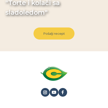
"Torte i kolači sa
sladoledom"
Pošalji recept