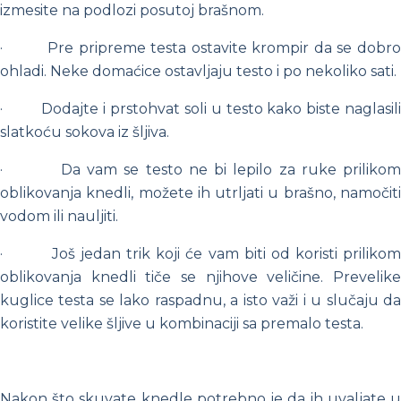
izmesite na podlozi posutoj brašnom.
·
Pre pripreme testa ostavite krompir da se dobro
ohladi. Neke domaćice ostavljaju testo i po nekoliko sati.
·
Dodajte i prstohvat soli u testo kako biste naglasil
slatkoću sokova iz šljiva.
·
Da vam se testo ne bi lepilo za ruke prilikom
oblikovanja knedli, možete ih utrljati u brašno, namočiti
vodom ili nauljiti.
·
Još jedan trik koji će vam biti od koristi prilikom
oblikovanja knedli tiče se njihove veličine. Prevelike
kuglice testa se lako raspadnu, a isto važi i u slučaju da
koristite velike šljive u kombinaciji sa premalo testa.
Nakon što skuvate knedle potrebno je da ih uvaljate u