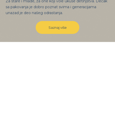
Za stare i mlade, za one koji vole ukuse detinjstva. Dečak
sa pakovanja je dobro poznat svima i generacijama
unazad je deo našeg odrastanja.
Saznaj više
Inspiriši se!
Izaberi kategoriju, pogledaj recepte koje smo
izdvojili za tebe i upusti se u kulinarsku avanturu.