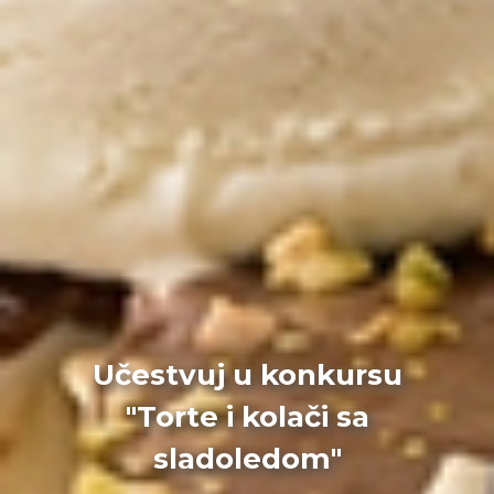
Učestvuj u konkursu
"Torte i kolači sa
sladoledom"